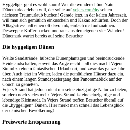
Hyggeliger geht es wohl kaum! Wer die wunderschöne Natur
Dänemarks erleben will, der sollte auf
vejers.com/de/
seinen
nächsten Traumurlaub buchen! Gerade jetzt, in der kalten Jahreszeit,
will man sich gemütlich einkuscheln und Kakao schlürfen. Doch der
Alltagsstress hält einen oft davon ab, einfach mal aufzuatmen.
Deswegen: Koffer packen und raus aus den eigenen vier Wänden!
Dänemark wartet bereits auf seine Besucher.
Die hyggeligen Dänen
Weiße Sandstrände, hübsche Dünenplantagen und beeindruckende
Heidelandschaften, soweit das Auge reicht – all dies macht Vejers
Strand zu einem fantastischen Urlaubsort, und zwar das ganze Jahr
über. Auch jetzt im Winter, laden die gemütlichen Häuser dazu ein,
nach einem langen Strandspaziergang den Panoramablick auf der
Couch zu genießen.
Vejers Strand hat jedoch nicht nur seine einzigartige Natur zu bieten,
sondern noch vieles mehr. Vejers Strand ist eine einzigartige und
lebendige Kleinstadt. In Vejers Strand treffen Besucher überall auf
die „hyggeligen“ Dänen. Hier merkt man schnell das Lebensglück
der dänischen Bevölkerung!
Preiswerte Entspannung