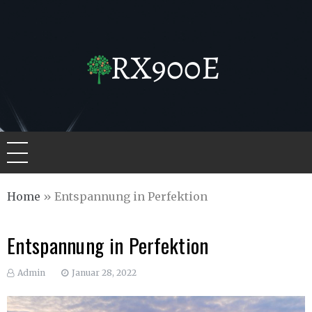
Skip
to
content
Rx900e.de
Home
»
Entspannung in Perfektion
Entspannung in Perfektion
Admin
Januar 28, 2022